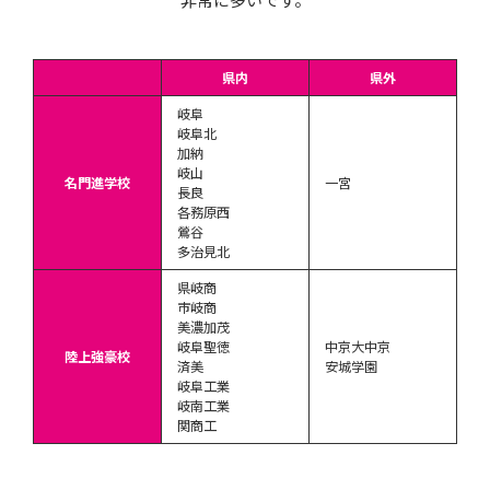
県内
県外
岐阜
岐阜北
加納
岐山
名門進学校
一宮
長良
各務原西
鶯谷
多治見北
県岐商
市岐商
美濃加茂
岐阜聖徳
中京大中京
陸上強豪校
済美
安城学園
岐阜工業
岐南工業
関商工