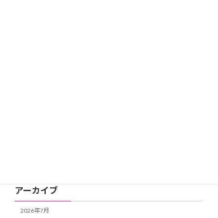
11月 29, 2025
11月の活動予定を更新
新着情報
10月 26, 2025
カテゴリー
会員限定
新着情報
活動記録
アーカイブ
2026年7月