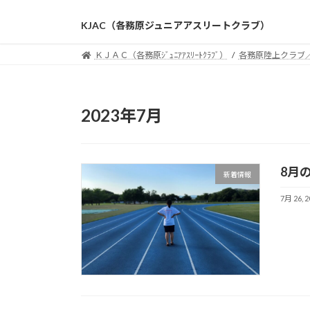
コ
ナ
ン
ビ
テ
ゲ
ＫＪＡＣ（各務原ｼﾞｭﾆｱｱｽﾘｰﾄｸﾗﾌﾞ）
各務原陸上クラブ／
ン
ー
ツ
シ
へ
ョ
ス
ン
2023年7月
キ
に
ッ
移
プ
動
8月
新着情報
7月 26, 2