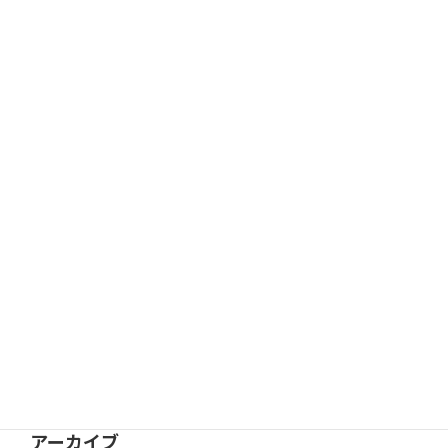
12月の活動予定を更新
新着情報
11月 29, 2025
11月の活動予定を更新
新着情報
10月 26, 2025
カテゴリー
会員限定
新着情報
活動記録
アーカイブ