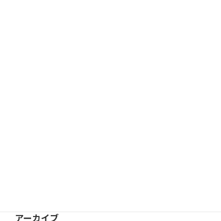
12月の活動予定を更新
新着情報
11月 29, 2025
11月の活動予定を更新
新着情報
10月 26, 2025
カテゴリー
会員限定
新着情報
活動記録
アーカイブ